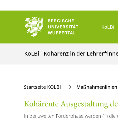
KoLBi
KoLBi - Kohärenz in der Lehrer*inn
Startseite KOLBI
Maßnahmenlinie
Kohärente Ausgestaltung de
In der zweiten Förderphase werden (1) die 